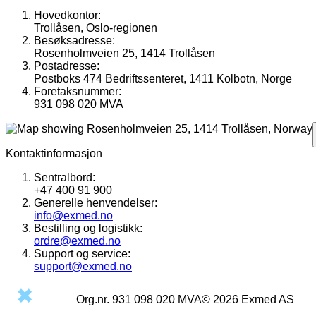
Hovedkontor:
Trollåsen, Oslo-regionen
Besøksadresse:
Rosenholmveien 25, 1414 Trollåsen
Postadresse:
Postboks 474 Bedriftssenteret, 1411 Kolbotn, Norge
Foretaksnummer:
931 098 020 MVA
Kontaktinformasjon
Sentralbord:
+47 400 91 900
Generelle henvendelser:
info@exmed.no
Bestilling og logistikk:
ordre@exmed.no
Support og service:
support@exmed.no
Org.nr.
931 098 020
MVA
©
2026
Exmed AS