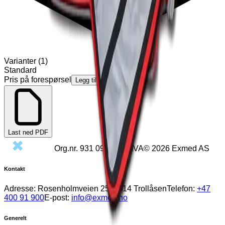
Varianter
(
1
)
Standard
Pris på forespørsel
Legg til
Last ned PDF
Org.nr.
931 098 020
MVA
©
2026
Exmed AS
Kontakt
Adresse:
Rosenholmveien 25, 1414 Trollåsen
Telefon:
+47
400 91 900
E-post:
info@exmed.no
Generelt