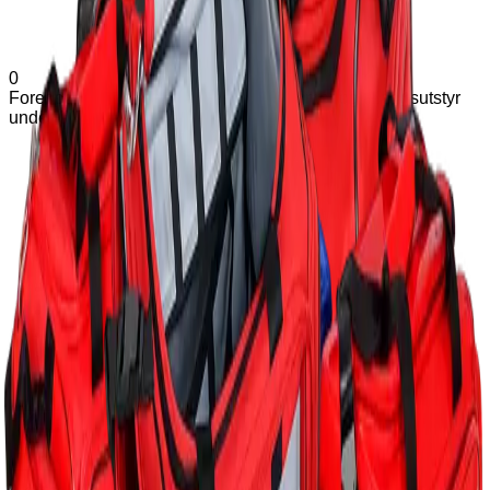
0
Forespørsel (
0
produkter
)
Legg til varianter og tilleggsutstyr
under produkter
Hjem
Om Exmed
Produkter
Support
Kontakt
Hjem
Om Exmed
Produkter
Support
Kontakt
Tilbake