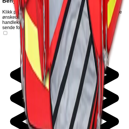
Benytt handlekurven
Klikk på "Varianter" og "Tilleggsutstyr" nedenfor for å legge
ønskede produkter i handlekurven. Klikk deretter på
handlekurv-ikonet øverst på siden for å se produkter og
sende forespørsel om pristilbud eller bestilling.