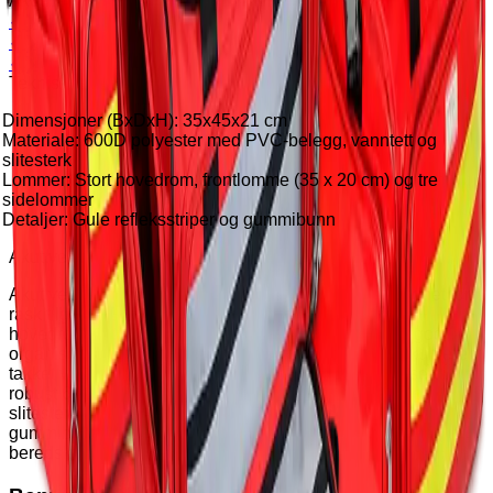
Akuttbag
❮
❯
❮
❯
❮
❯
Teknisk beskrivelse
Dimensjoner (BxDxH): 35x45x21 cm
Materiale: 600D polyester med PVC-belegg, vanntett og
slitesterk
Lommer: Stort hovedrom, frontlomme (35 x 20 cm) og tre
sidelommer
Detaljer: Gule refleksstriper og gummibunn
Akuttveske – polyester, rød
Akuttvesken er en romslig, men kompakt veske designet for
rask tilgang til utstyr i akuttsituasjoner. Med ett stort
hovedrom, en frontlomme og tre sidelommer gir den god
organisering, og kan bæres både i hånd eller over skulderen
takket være håndtak og bæreseler. Vesken er produsert i
robust 600D polyester med PVC-belegg — vanntett og
slitesterk — og er utstyrt med gule refleksstriper og
gummibunn. Ideell for ambulanse, akuttenheter,
beredskapsteam og førstehjelp.