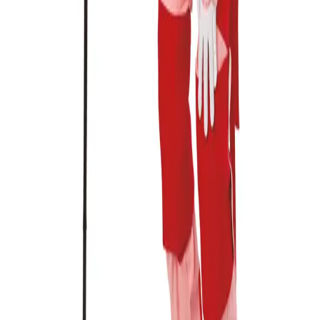
Klikk på "Varianter" og "Tilleggsutstyr" nedenfor for å legge
ønskede produkter i handlekurven. Klikk deretter på
handlekurv-ikonet øverst på siden for å se produkter og
sende forespørsel om pristilbud eller bestilling.