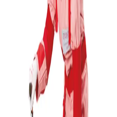
0
Forespørsel (
0
produkter
)
Legg til varianter og tilleggsutstyr
under produkter
Hjem
Om Exmed
Produkter
Support
Kontakt
Hjem
Om Exmed
Produkter
Support
Kontakt
Tilbake