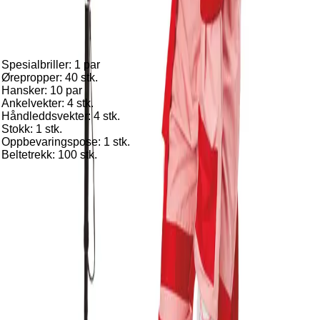
Aldringssimulatorsett
❮
❯
❮
❯
Teknisk beskrivelse
Spesialbriller: 1 par
Ørepropper: 40 stk.
Hansker: 10 par
Ankelvekter: 4 stk.
Håndleddsvekter: 4 stk.
Stokk: 1 stk.
Oppbevaringspose: 1 stk.
Beltetrekk: 100 stk.
Aldringstreningsdrakt – Opplev pasientens utfordringer
For å forstå pasientene bedre, må man oppleve deres
hverdag. Denne aldringstreningsdrakten gir en realistisk
simulering av de fysiske begrensningene eldre pasienter
møter daglig. Drakten er enkel å ta på og justere, og gjør det
mulig å oppleve redusert bevegelighet og tilstander som
hemiparese. Restriksjonsbelter for nakke, albue og kne gir
realistisk opplevelse av begrenset mobilitet
Benytt handlekurven