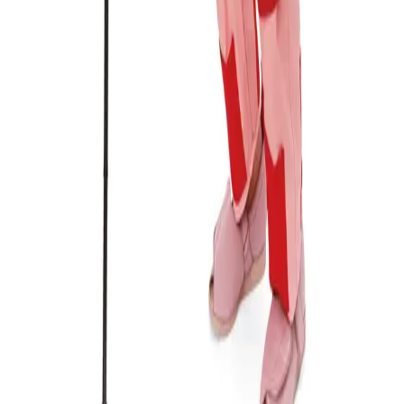
Varianter
(
4
)
Størrelse L 165-175 cm
Pris på forespørsel
Legg til
Størrelse M 155 -165 cm
Pris på forespørsel
Legg til
Størrelse S 145-155 cm
Pris på forespørsel
Legg til
Størrelse XL 175-185 cm
Pris på forespørsel
Legg til
Last ned PDF
Org.nr.
931 098 020
MVA
©
2026
Exmed AS
Kontakt