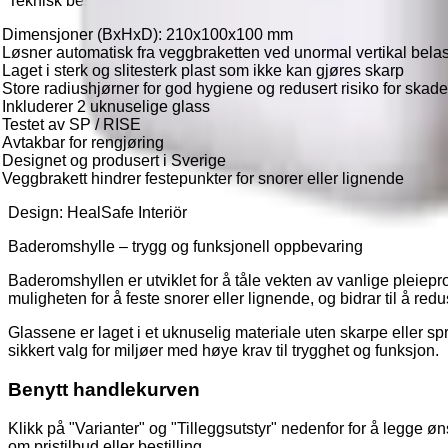
Teknisk beskrivelse
Dimensjoner (BxHxD): 210x100x100 mm
Løsner automatisk fra veggbraketten ved unormal vertikal bela
Laget i sterk og slitesterk plast som ikke kan gjøres skarp
Store radiushjørner for god hygiene og redusert risiko for skade
Inkluderer 2 uknuselige glass
Testet av SP / RISE
Avtakbar for rengjøring
Designet og produsert i Sverige
Veggbrakett hindrer festepunkter for snorer eller lignende
Design: HealSafe Interiör
Baderomshylle – trygg og funksjonell oppbevaring
Baderomshyllen er utviklet for å tåle vekten av vanlige pleiepr
muligheten for å feste snorer eller lignende, og bidrar til å red
Glassene er laget i et uknuselig materiale uten skarpe eller spr
sikkert valg for miljøer med høye krav til trygghet og funksjon.
Benytt handlekurven
Klikk på "Varianter" og "Tilleggsutstyr" nedenfor for å legge 
om pristilbud eller bestilling.