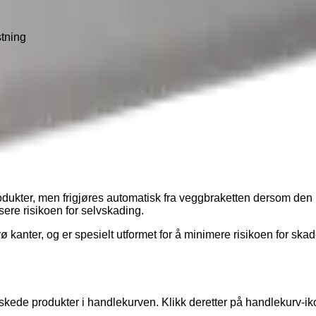
stning
odukter, men frigjøres automatisk fra veggbraketten dersom den ut
usere risikoen for selvskading.
ø kanter, og er spesielt utformet for å minimere risikoen for skad
ønskede produkter i handlekurven. Klikk deretter på handlekurv-i