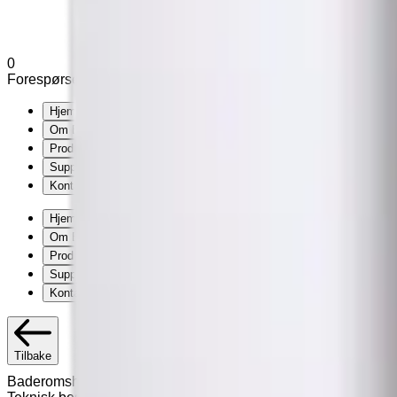
0
Forespørsel (
0
produkter
)
Legg til varianter og tilleggsutstyr u
Hjem
Om Exmed
Produkter
Support
Kontakt
Hjem
Om Exmed
Produkter
Support
Kontakt
Tilbake
Baderomshylle