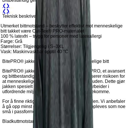
Bittbestandig genser
❮
❯
❮
❯
Teknisk beskrivelse
Utmerket bittmotstand – beskytter effektivt mot menneskelige
bitt takket være Cut-Tex® PRO-materialet
100 % latexfri – trygg for personer med latexallergi
Farge: Grå
Størrelser: Tilgjengelig i S–3XL
Vask: Maskinvaskbar opptil 40 °C
BitePRO® jakke – beskyttelse mot menneskelige bitt
BitePRO® jakken er utviklet med Cut-Tex® PRO, et avansert
og bittbestandig materiale som effektivt reduserer risikoen for
at menneskelige tenner trenger gjennom til huden. Dette gjør
jakken spesielt egnet for yrkesgrupper som arbeider i
utfordrende miljøer der fysisk kontakt kan forekomme.
For å finne riktig størrelse, se størrelsestabellen. Vi anbefaler
å gå opp minst én størrelse, da modellene oppleves som noe
små i passformen.
Bladkuttmotstand: