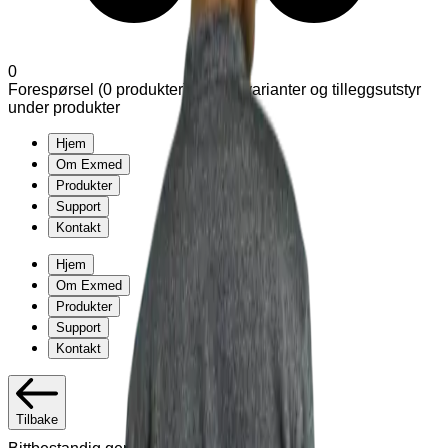
0
Forespørsel (
0
produkter
)
Legg til varianter og tilleggsutstyr
under produkter
Hjem
Om Exmed
Produkter
Support
Kontakt
Hjem
Om Exmed
Produkter
Support
Kontakt
Tilbake