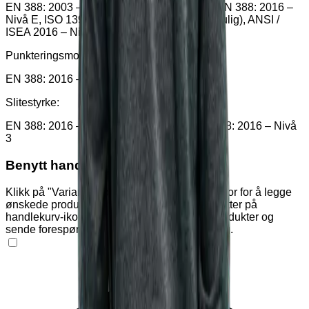
EN 388: 2003 – Nivå 5 (gammel standard), EN 388: 2016 –
Nivå E, ISO 13997: 1999 – Nivå 5 (høyest mulig), ANSI /
ISEA 2016 – Nivå A5
Punkteringsmotstand:
EN 388: 2016 – Nivå 4 (høyest mulig)
Slitestyrke:
EN 388: 2016 – Nivå 4 (høyest mulig), EN 388: 2016 – Nivå
3
Benytt handlekurven
Klikk på "Varianter" og "Tilleggsutstyr" nedenfor for å legge
ønskede produkter i handlekurven. Klikk deretter på
handlekurv-ikonet øverst på siden for å se produkter og
sende forespørsel om pristilbud eller bestilling.