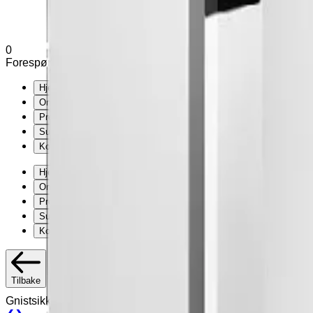
0
Forespørsel (
0
produkter
)
Legg til varianter og tilleggsutstyr u
Hjem
Om Exmed
Produkter
Support
Kontakt
Hjem
Om Exmed
Produkter
Support
Kontakt
Tilbake
Gnistsikkert laboratoriekjøleskap Inventus RC8