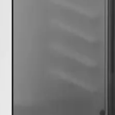
biovitenskap, med fokus på temperaturstabilitet for sensitivt in
ne er låsbare, enkle å rengjøre og leveres med fire justerbare gla
ndlet med Nanoksi Fotonit – et lysaktivert, antimikrobielt foto
l to år, avhengig av bruk. Interiøret kan også behandles mot prist