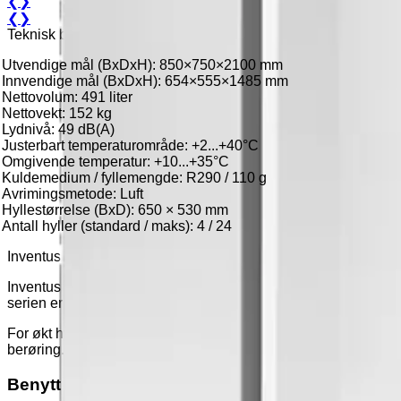
❮
❯
❮
❯
Teknisk beskrivelse
Utvendige mål (BxDxH): 850×750×2100 mm
Innvendige mål (BxDxH): 654×555×1485 mm
Nettovolum: 491 liter
Nettovekt: 152 kg
Lydnivå: 49 dB(A)
Justerbart temperaturområde: +2...+40°C
Omgivende temperatur: +10...+35°C
Kuldemedium / fyllemengde: R290 / 110 g
Avrimingsmetode: Luft
Hyllestørrelse (BxD): 650 × 530 mm
Antall hyller (standard / maks): 4 / 24
Inventus RC/RF-serien – presisjon og hygiene for laboratorier
Inventus RC/RF-serien er utviklet spesielt for laboratorier og 
serien er kjent for energieffektivitet og driftssikkerhet. Skape
For økt hygiene er dørhåndtak og betjeningsknapper fabrikkbeha
berøring. Belegget reaktiveres av lys og har en virketid på oppti
Benytt handlekurven