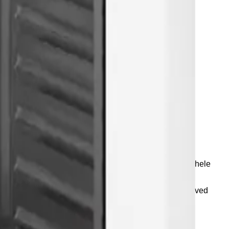
nhold. RCF-modellen er optimal for komponenttesting, og hele
sshyller med 56 mm intervaller.
katalytisk belegg som nøytraliserer virus og patogener ved
illegg, for et helhetlig hygienisk miljø.