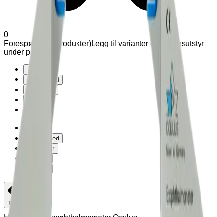
0
Forespørsel (
0
produkter
)
Legg til varianter og tilleggsutstyr
under produkter
Hjem
Om Exmed
Produkter
Support
Kontakt
Hjem
Om Exmed
Produkter
Support
Kontakt
Tilbake