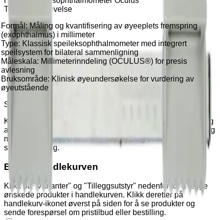
Hertel speileksophthalmometer Oculus
Teknisk beskrivelse
Formål: Måling og kvantifisering av øyeeplets fremspring
(exophthalmus) i millimeter
Type: Klassisk speileksophthalmometer med integrert
speilsystem for bilateral sammenligning
Måleskala: Millimeterinndeling (OCULUS®) for presis
avlesning
Bruksområde: Klinisk øyeundersøkelse for vurdering av
øyeutstående
Speileksophthalmometer – øyeundersøkelse
Klassisk HERTEL speileksophthalmometer for presis måling
av øyeeplets fremspring. Utstyrt med integrert speilsystem og
millimeterskala (OCULUS®) for nøyaktig bilateral
sammenligning.
Benytt handlekurven
Klikk på "Varianter" og "Tilleggsutstyr" nedenfor for å legge
ønskede produkter i handlekurven. Klikk deretter på
handlekurv-ikonet øverst på siden for å se produkter og
sende forespørsel om pristilbud eller bestilling.