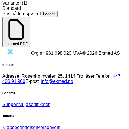
Varianter
(
1
)
Standard
Pris på forespørsel
Legg til
Last ned PDF
Org.nr.
931 098 020
MVA
©
2026
Exmed AS
Kontakt
Adresse:
Rosenholmveien 25, 1414 Trollåsen
Telefon:
+47
400 91 900
E-post:
info@exmed.no
Generelt
Support
Miljøsertifikater
Juridisk
Kjøpsbetingelser
Personvern