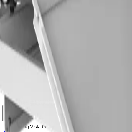
0
Forespørsel (
0
produkter
)
Legg til varianter og tilleggsutstyr u
Hjem
Om Exmed
Produkter
Support
Kontakt
Hjem
Om Exmed
Produkter
Support
Kontakt
Tilbake
Intensivseng Vista Pro