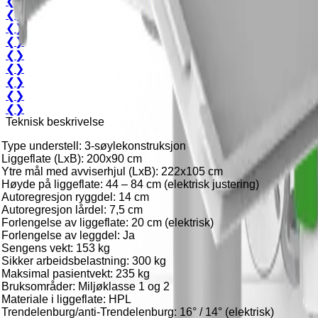
❮
❯
❮
❯
❮
❯
❮
❯
❮
❯
❮
❯
❮
❯
❮
❯
❮
❯
Teknisk beskrivelse
Type understell: 3-søylekonstruksjon
Liggeflate (LxB): 200x90 cm
Ytre mål med avviserhjul (LxB): 222x105 cm
Høyde på liggeflate: 44 – 84 cm (elektrisk justering)
Autoregresjon ryggdel: 14 cm
Autoregresjon lårdel: 7,5 cm
Forlengelse av liggeflate: 20 cm (elektrisk)
Forlengelse av leggdel: Ja
Sengens vekt: 153 kg
Sikker arbeidsbelastning: 300 kg
Maksimal pasientvekt: 235 kg
Bruksområder: Miljøklasse 1 og 2
Materiale i liggeflate: HPL
Trendelenburg/anti-Trendelenburg: 16° / 14° (elektrisk)