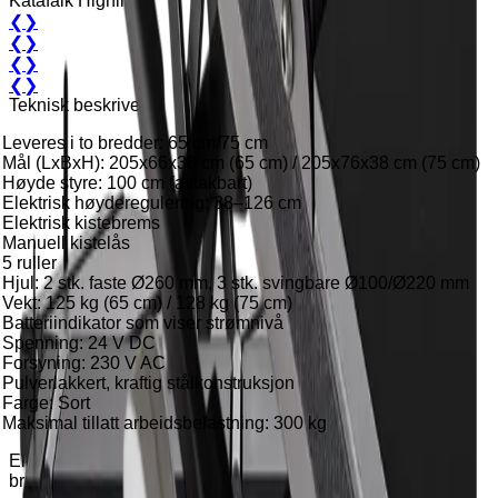
Katafalk Highline
❮
❯
❮
❯
❮
❯
❮
❯
Teknisk beskrivelse
Leveres i to bredder: 65 cm/75 cm
Mål (LxBxH): 205x66x38 cm (65 cm) / 205x76x38 cm (75 cm)
Høyde styre: 100 cm (avtakbart)
Elektrisk høyderegulering: 38–126 cm
Elektrisk kistebrems
Manuell kistelås
5 ruller
Hjul: 2 stk. faste Ø260 mm, 3 stk. svingbare Ø100/Ø220 mm
Vekt: 125 kg (65 cm) / 128 kg (75 cm)
Batteriindikator som viser strømnivå
Spenning: 24 V DC
Forsyning: 230 V AC
Pulverlakkert, kraftig stålkonstruksjon
Farge: Sort
Maksimal tillatt arbeidsbelastning: 300 kg
Elektrisk katafalk med manuell fremdrift – trygg og
brukervennlig for innendørs seremonier