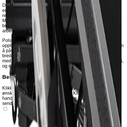
Denne manuelt drevne katafalken er en praktisk og
ergonomisk løsning for kirker og kapeller som ønsker å
redusere belastningen på ansatte ved håndtering av kister.
Med sin stabile konstruksjon, lette manøvrering og
brukervennlige design bidrar katafalken til et forbedret
arbeidsmiljø.
Polstret, avtakbart styre gir god kontroll og kan enkelt
oppbevares i holder på bunnrammen under seremonier, uten
å påvirke hev-/senkefunksjonene. Katafalken leveres i to
bredder – 60 eller 75 cm – og er kompatibel med kistereoler
med to hyller. Den er tiltenkt bruk på jevne og faste underlag,
og egner seg derfor best for innendørs bruk
Benytt handlekurven
Klikk på "Varianter" og "Tilleggsutstyr" nedenfor for å legge
ønskede produkter i handlekurven. Klikk deretter på
handlekurv-ikonet øverst på siden for å se produkter og
sende forespørsel om pristilbud eller bestilling.