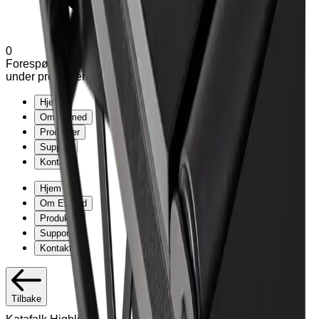
0
Forespørsel (
0
produkter
)
Legg til varianter og tilleggsutstyr
under produkter
Hjem
Om Exmed
Produkter
Support
Kontakt
Hjem
Om Exmed
Produkter
Support
Kontakt
Tilbake