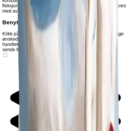
korsbånd. De viktigste bevegelsene i kneleddet, som
fleksjon, ekstensjon og rotasjon, kan demonstreres. Leveres
med avtagbart stativ.
Benytt handlekurven
Klikk på "Varianter" og "Tilleggsutstyr" nedenfor for å legge
ønskede produkter i handlekurven. Klikk deretter på
handlekurv-ikonet øverst på siden for å se produkter og
sende forespørsel om pristilbud eller bestilling.