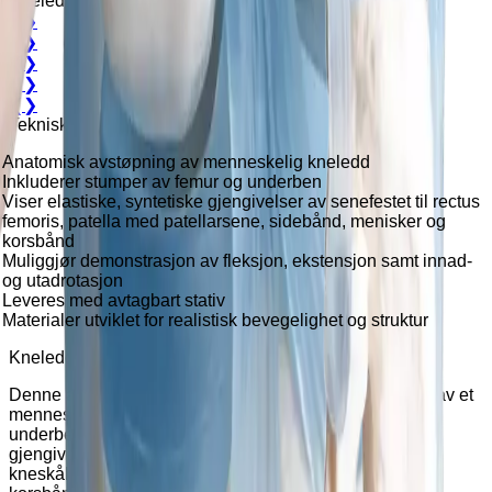
Kneledd med ligamenter
❮
❯
❮
❯
❮
❯
❮
❯
❮
❯
Teknisk beskrivelse
Anatomisk avstøpning av menneskelig kneledd
Inkluderer stumper av femur og underben
Viser elastiske, syntetiske gjengivelser av senefestet til rectus
femoris, patella med patellarsene, sidebånd, menisker og
korsbånd
Muliggjør demonstrasjon av fleksjon, ekstensjon samt innad-
og utadrotasjon
Leveres med avtagbart stativ
Materialer utviklet for realistisk bevegelighet og struktur
Kneledd med ligamenter – inkludert stativ
Denne anatomiske modellen er en naturtro avstøpning av et
menneskelig kneledd, komplett med femur- og
underbensstumper. Modellen viser elastiske, syntetiske
gjengivelser av blant annet senefestet til rectus femoris,
kneskålen med patellarsene, sidebånd, menisker og