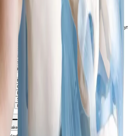
0
Forespørsel (
0
produkter
)
Legg til varianter og tilleggsutstyr
under produkter
Hjem
Om Exmed
Produkter
Support
Kontakt
Hjem
Om Exmed
Produkter
Support
Kontakt
Tilbake