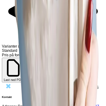
Varianter
(
1
)
Standard
Pris på forespørsel
Legg til
Last ned PDF
Org.nr.
931 098 020
MVA
©
2026
Exmed AS
Kontakt