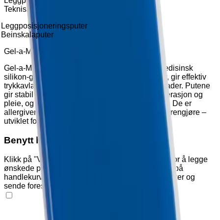
Leggposisjoneringsputer
Teknisk beskrivelse
Leggposisjoneringsputer
Beinskalaputer
Gel‑a‑Med® leggposisjoneringsputer
Gel‑a‑Med® posisjoneringsputer er laget av medisinsk
silikon‑gel som tilpasser seg kroppens konturer, gir effektiv
trykkavlastning og bidrar til å forebygge trykkskader. Putene
gir stabil og komfortabel støtte i behandling, operasjon og
pleie, og egner seg for sensitive kroppsområder. De er
allergivennlige, lateksfrie, slitesterke og enkle å rengjøre –
utviklet for profesjonell bruk i helsevesenet.
Benytt handlekurven
Klikk på "Varianter" og "Tilleggsutstyr" nedenfor for å legge
ønskede produkter i handlekurven. Klikk deretter på
handlekurv-ikonet øverst på siden for å se produkter og
sende forespørsel om pristilbud eller bestilling.