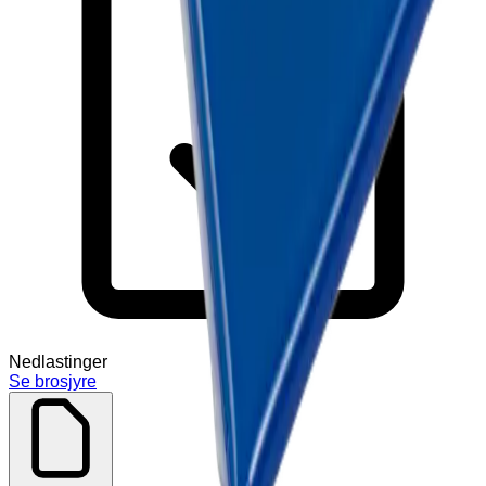
Nedlastinger
Se brosjyre