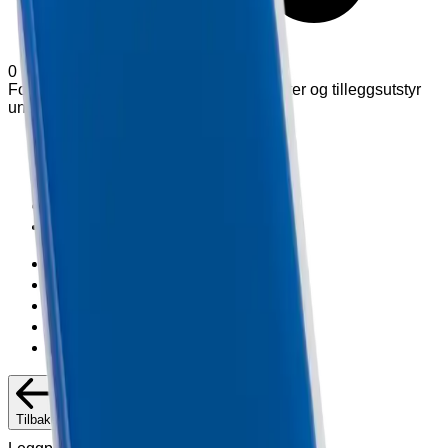
0
Forespørsel (
0
produkter
)
Legg til varianter og tilleggsutstyr
under produkter
Hjem
Om Exmed
Produkter
Support
Kontakt
Hjem
Om Exmed
Produkter
Support
Kontakt
Tilbake