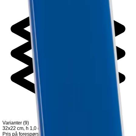
Varianter
(
9
)
32x22 cm, h 1,0 cm
Pris på forespørsel
Legg til