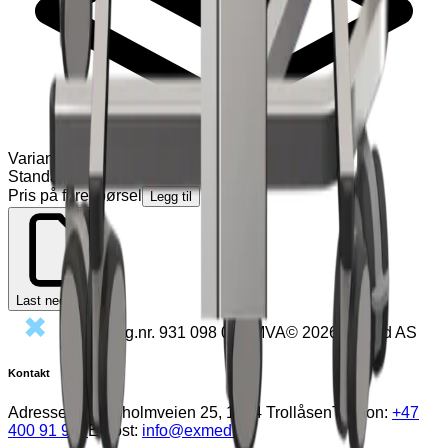
Varianter
(
1
)
Standard
Pris på forespørsel
Legg til
Last ned PDF
Org.nr.
931 098 020
MVA
©
2026
Exmed AS
Kontakt
Adresse:
Rosenholmveien 25, 1414 Trollåsen
Telefon:
+47
400 91 900
E-post:
info@exmed.no