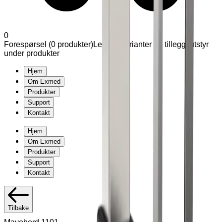
0
Forespørsel (
0
produkter
)
Legg til varianter og tilleggsutstyr
under produkter
Hjem
Om Exmed
Produkter
Support
Kontakt
Hjem
Om Exmed
Produkter
Support
Kontakt
Tilbake