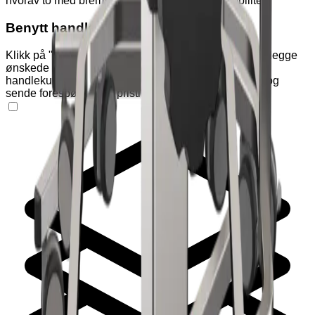
hvorav to med brems, for sikker og fleksibel mobilitet.
Benytt handlekurven
Klikk på "Varianter" og "Tilleggsutstyr" nedenfor for å legge
ønskede produkter i handlekurven. Klikk deretter på
handlekurv-ikonet øverst på siden for å se produkter og
sende forespørsel om pristilbud eller bestilling.