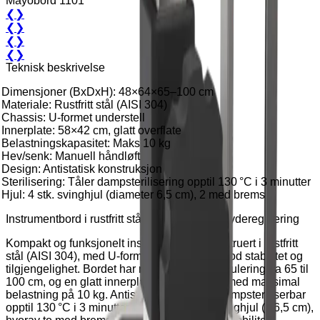
Mayobord 1101
❮
❯
❮
❯
❮
❯
❮
❯
Teknisk beskrivelse
Dimensjoner (BxDxH): 48×64×65–100 cm
Materiale: Rustfritt stål (AISI 304)
Chassis: U-formet understell
Innerplate: 58×42 cm, glatt overflate
Belastningskapasitet: Maks 10 kg
Hev/senk: Manuell håndløft
Design: Antistatisk konstruksjon
Sterilisering: Tåler dampsterilisering opptil 130 °C i 3 minutter
Hjul: 4 stk. svinghjul (diameter 6,5 cm), 2 med brems
Instrumentbord i rustfritt stål med manuell høyderegulering
Kompakt og funksjonelt instrumentbord konstruert i rustfritt
stål (AISI 304), med U-formet understell for god stabilitet og
tilgjengelighet. Bordet har manuell høyderegulering fra 65 til
100 cm, og en glatt innerplate på 58×42 cm med maksimal
belastning på 10 kg. Antistatisk design og dampsteriliserbar
opptil 130 °C i 3 minutter. Utstyrt med fire svinghjul (Ø6,5 cm),