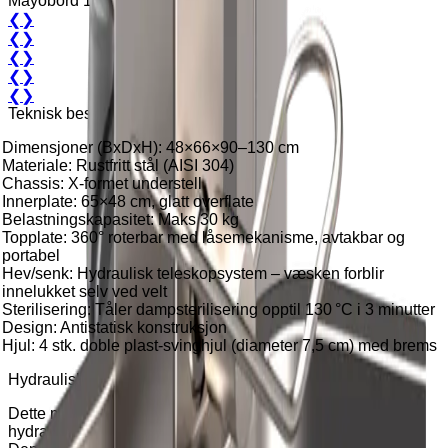
Mayobord 1120
❮
❯
❮
❯
❮
❯
❮
❯
❮
❯
Teknisk beskrivelse
Dimensjoner (BxDxH): 48×66×90–130 cm
Materiale: Rustfritt stål (AISI 304)
Chassis: X-formet understell
Innerplate: 65×48 cm, glatt overflate
Belastningskapasitet: Maks 30 kg
Topplate: 360° roterbar med låsemekanisme, avtakbar og
portabel
Hev/senk: Hydraulisk teleskopsystem – væsken forblir
innelukket selv ved velt
Sterilisering: Tåler dampsterilisering opptil 130 °C i 3 minutter
Design: Antistatisk konstruksjon
Hjul: 4 stk. doble plast-svinghjul (diameter 7,5 cm) med brems
Hydraulisk mayobord med svingbar topplate
Dette mayobordet er produsert i rustfritt stål og utstyrt med
hydraulisk høyderegulering for enkel og presis tilpasning.