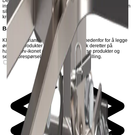
Den 360° svingbare topplaten gir fleksibel tilgang til
instrumenter under inngrep, og bordets robuste konstruksjon
sikrer stabilitet og lang levetid. Ideelt for bruk i sterile og
krevende miljøer.
Benytt handlekurven
Klikk på "Varianter" og "Tilleggsutstyr" nedenfor for å legge
ønskede produkter i handlekurven. Klikk deretter på
handlekurv-ikonet øverst på siden for å se produkter og
sende forespørsel om pristilbud eller bestilling.