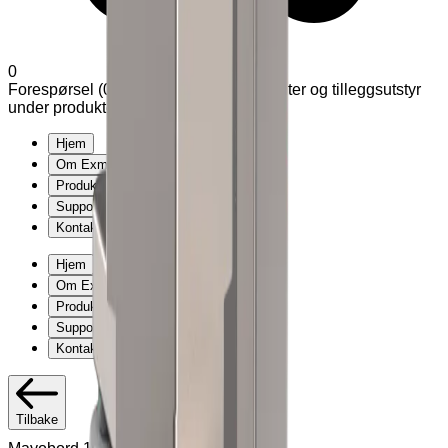
0
Forespørsel (
0
produkter
)
Legg til varianter og tilleggsutstyr
under produkter
Hjem
Om Exmed
Produkter
Support
Kontakt
Hjem
Om Exmed
Produkter
Support
Kontakt
Tilbake