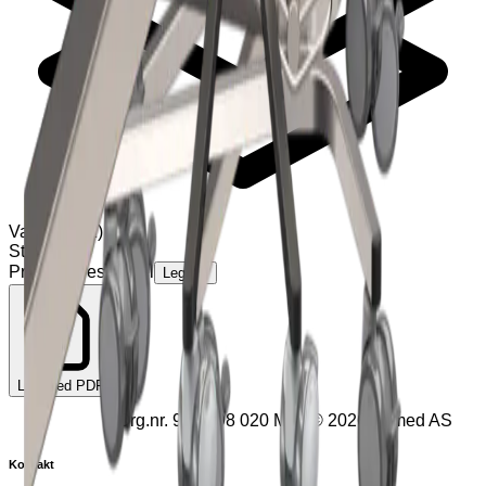
Varianter
(
1
)
Standard
Pris på forespørsel
Legg til
Last ned PDF
Org.nr.
931 098 020
MVA
©
2026
Exmed AS
Kontakt