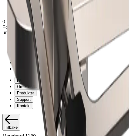
0
Forespørsel (
0
produkter
)
Legg til varianter og tilleggsutstyr
under produkter
Hjem
Om Exmed
Produkter
Support
Kontakt
Hjem
Om Exmed
Produkter
Support
Kontakt
Tilbake