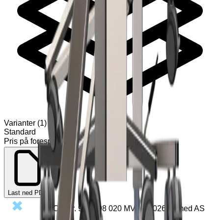
Varianter
(
1
)
Standard
Pris på forespørsel
Legg til
Last ned PDF
Org.nr.
931 098 020
MVA
©
2026
Exmed AS