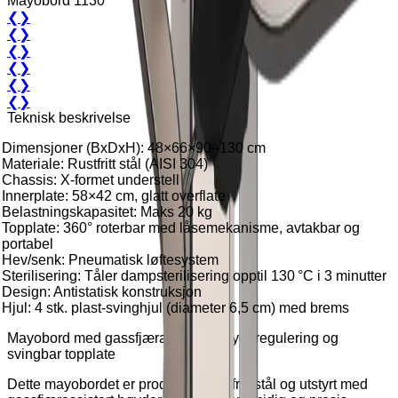
Mayobord 1130
❮
❯
❮
❯
❮
❯
❮
❯
❮
❯
❮
❯
Teknisk beskrivelse
Dimensjoner (BxDxH): 48×66×90–130 cm
Materiale: Rustfritt stål (AISI 304)
Chassis: X-formet understell
Innerplate: 58×42 cm, glatt overflate
Belastningskapasitet: Maks 20 kg
Topplate: 360° roterbar med låsemekanisme, avtakbar og
portabel
Hev/senk: Pneumatisk løftesystem
Sterilisering: Tåler dampsterilisering opptil 130 °C i 3 minutter
Design: Antistatisk konstruksjon
Hjul: 4 stk. plast-svinghjul (diameter 6,5 cm) med brems
Mayobord med gassfjærassistert høyderegulering og
svingbar topplate
Dette mayobordet er produsert i rustfritt stål og utstyrt med