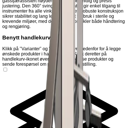
gassfjærassistert høyderegulering for smidig og presis
justering. Den 360° svingbare topplaten gir enkel tilgang til
instrumenter fra alle vinkler, og bordets robuste konstruksjon
sikrer stabilitet og lang levetid. Ideelt for bruk i sterile og
krevende miljøer, med design som forenkler både håndtering
og rengjøring.
Benytt handlekurven
Klikk på "Varianter" og "Tilleggsutstyr" nedenfor for å legge
ønskede produkter i handlekurven. Klikk deretter på
handlekurv-ikonet øverst på siden for å se produkter og
sende forespørsel om pristilbud eller bestilling.