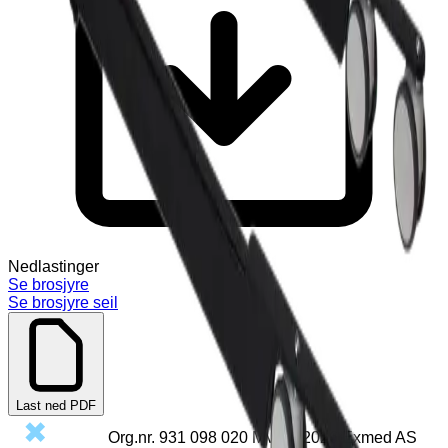
Nedlastinger
Se brosjyre
Se brosjyre seil
Last ned PDF
Org.nr.
931 098 020
MVA
©
2026
Exmed AS