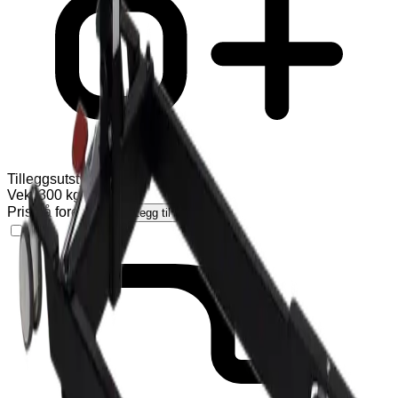
Tilleggsutstyr
(
1
)
Vekt 300 kg
Pris på forespørsel
Legg til