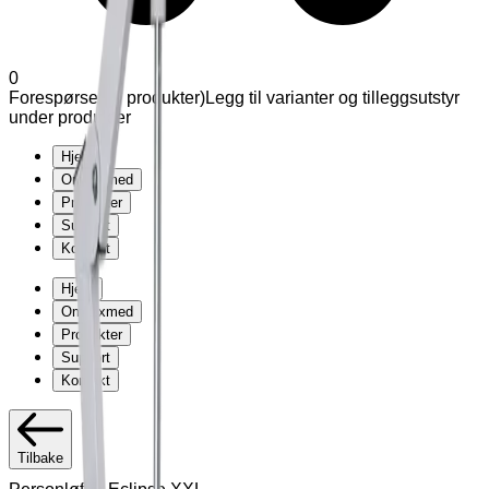
0
Forespørsel (
0
produkter
)
Legg til varianter og tilleggsutstyr
under produkter
Hjem
Om Exmed
Produkter
Support
Kontakt
Hjem
Om Exmed
Produkter
Support
Kontakt
Tilbake