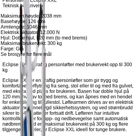
Personløfter Eclipse XXL
Teknisk beskrivelse
Maksimum høyde: 2038 mm
Basehøyde: 126 mm
Armlengde: 1046 mm
Elektrisk aktuator: 12.000 N
Hjul: Doble hjul, 120 mm (to med brems)
Maksimal brukervekt: 300 kg
Farge: Grå
Se brosjyre for flere mål
Eclipse XXL – kraftig personløfter med brukervekt opp til 300
kg
Eclipse XXL er en kraftig personløfter som gir trygg og
komfortabel forflytning fra seng, stol eller til og med fra gulvet,
med ekstra god plass for brukeren. Basen har doble hjul på
120 mm, hvorav to med brems, og kan åpnes med en hendel
for enkel tilgang til rullestol. Løftearmen drives av en elektrisk
aktuator med innebygd sikkerhetssystem, og ved strømbrudd
sikrer to 24V batterier fortsatt drift. Løfteren har intuitive
kontrollknapper for opp- og nedbevegelse samt automatisk
nødbrems. Med en maksimal brukervekt på 300 kg og flere
tilgjengelige seler, er Eclipse XXL ideell for tunge brukere.