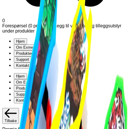
0
Forespørsel (
0
produkter
)
Legg til varianter og tilleggsutstyr
under produkter
Hjem
Om Exmed
Produkter
Support
Kontakt
Hjem
Om Exmed
Produkter
Support
Kontakt
Tilbake