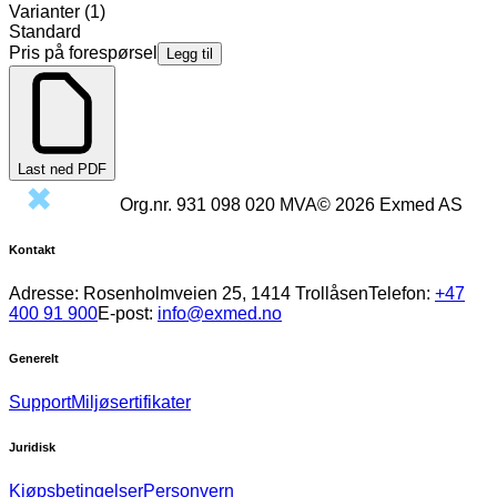
Varianter
(
1
)
Standard
Pris på forespørsel
Legg til
Last ned PDF
Org.nr.
931 098 020
MVA
©
2026
Exmed AS
Kontakt
Adresse:
Rosenholmveien 25, 1414 Trollåsen
Telefon:
+47
400 91 900
E-post:
info@exmed.no
Generelt
Support
Miljøsertifikater
Juridisk
Kjøpsbetingelser
Personvern