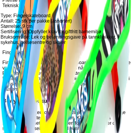
Premie fingerskateboard
Teknisk beskrivelse
Type: Fingerskateboard
Antall: 25 stk per pakke (assortert)
Størrelse: 9 cm
Sertifisering: Oppfyller krav for giftfritt barnemiljø
Bruksområde: Lek og belønningsgave på tannklinikker,
sykehus, helsesentre og skoler
Fingerskateboard
Fingerskateboard er kule miniskateboards på 9 cm i fargerike
varianter — den perfekte lille gaven når du vil spre et smil.
Pakken inneholder 25 stk i flere flotte farger. Ideell som
belønning hos tannlegen, festpremie eller liten oppmuntring i
klasserommet. Produktet oppfyller strenge krav for et giftfritt
barnemiljø.
Benytt handlekurven
Klikk på "Varianter" og "Tilleggsutstyr" nedenfor for å legge
ønskede produkter i handlekurven. Klikk deretter på
handlekurv-ikonet øverst på siden for å se produkter og
sende forespørsel om pristilbud eller bestilling.