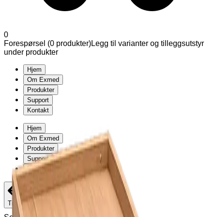
0
Forespørsel (
0
produkter
)
Legg til varianter og tilleggsutstyr
under produkter
Hjem
Om Exmed
Produkter
Support
Kontakt
Hjem
Om Exmed
Produkter
Support
Kontakt
Tilbake