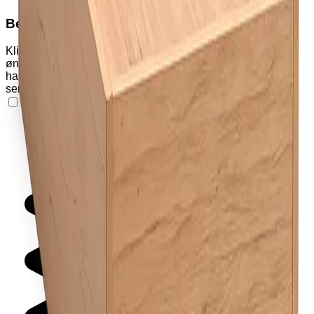
Benytt handlekurven
Klikk på "Varianter" og "Tilleggsutstyr" nedenfor for å legge
ønskede produkter i handlekurven. Klikk deretter på
handlekurv-ikonet øverst på siden for å se produkter og
sende forespørsel om pristilbud eller bestilling.