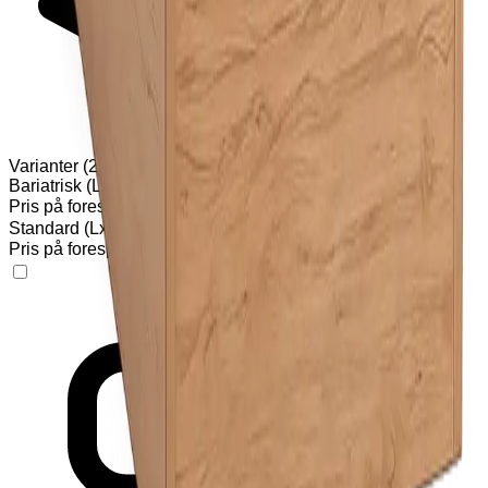
Varianter
(
2
)
Bariatrisk (LxBxH): 1985x1276x395 mm
Pris på forespørsel
Legg til
Standard (LxBxH): 1985x998x395 mm
Pris på forespørsel
Legg til