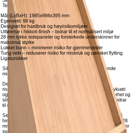
Seng Harby
Teknisk beskrivelse
Mål (LxBxH): 1985x998x395 mm
Egenvekt: 98 kg
Designet for hardbruk og høyrisikomiljøer
Utførelse i hikkori-finish – bidrar til et normalisert miljø
28 mm tykke sidepaneler og forsterkede underskinner for
maksimal styrke
Lukket bunn – minimerer risiko for gjemmesteder
Tung vekt – reduserer risiko for misbruk og uønsket flytting
Ligatursikker
Sikkerhetsseng i hikkori-finish – designet for krevende
miljøer
Denne sengen er spesielt utviklet for utfordrende og
risikoutsatte institusjonsmiljøer, som psykiatri, rettspsykiatri
og kriminalomsorg. Den kombinerer høy grad av sikkerhet og
slitestyrke med en varm og hjemlig hikkori-finish som bidrar
til et mer normalisert og helsefremmende miljø.
Sengen er tungt vektet og har en lukket konstruksjon for å
hindre både manipulering og skjuling av gjenstander. De 28
mm tykke sidepanelene og de forsterkede underskinnene gir
svært høy strukturell styrke og lang levetid