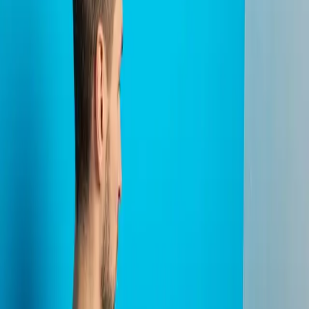
0
Forespørsel (
0
produkter
)
Legg til varianter og tilleggsutstyr
under produkter
Hjem
Om Exmed
Produkter
Support
Kontakt
Hjem
Om Exmed
Produkter
Support
Kontakt
Tilbake