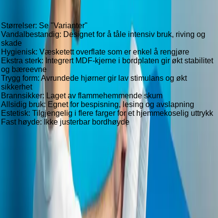
Skrivebord RoccoShield FlexGuard
Teknisk beskrivelse
Størrelser: Se "Varianter"
Vandalbestandig: Designet for å tåle intensiv bruk, riving og
skade
Hygienisk: Væsketett overflate som er enkel å rengjøre
Ekstra sterk: Integrert MDF-kjerne i bordplaten gir økt stabilitet
og bæreevne
Trygg form: Avrundede hjørner gir lav stimulans og økt
sikkerhet
Brannsikker: Laget av flammehemmende skum
Allsidig bruk: Egnet for bespisning, lesing og avslapning
Estetisk: Tilgjengelig i flere farger for et hjemmekoselig uttrykk
Fast høyde: Ikke justerbar bordhøyde
RoccoShield bord – sikkert, mykt og vandalresistent
RoccoShield-bordet er laget av flammehemmende skum
med en væsketett og ripebestandig FlexGuard-overflate, noe
som gjør det ideelt for krevende miljøer som klientrom, time-
out-soner og beroligende områder. Bordet har avrundede
hjørner for økt sikkerhet og komfort, og kan leveres med en
integrert MDF-kjerne for ekstra stabilitet. Det er enkelt å
rengjøre, tåler hard bruk og finnes i flere farger for å skape et
hjemlig og trygt miljø.