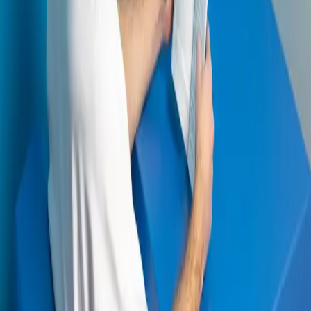
Benytt handlekurven
Klikk på "Varianter" og "Tilleggsutstyr" nedenfor for å legge
ønskede produkter i handlekurven. Klikk deretter på
handlekurv-ikonet øverst på siden for å se produkter og
sende forespørsel om pristilbud eller bestilling.