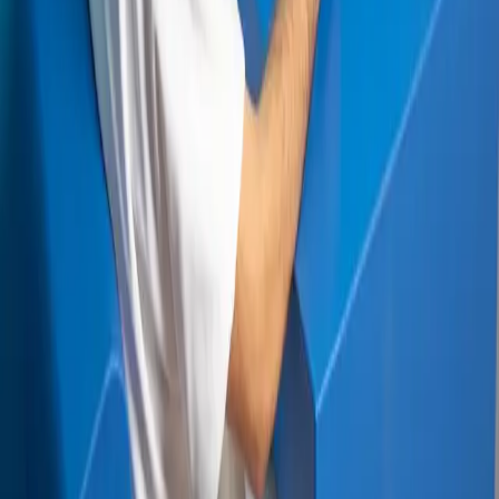
Varianter
(
3
)
Mål 60x60x70 cm
Pris på forespørsel
Legg til
Mål 70x115x77 cm
Pris på forespørsel
Legg til
Mål 70x70x77 cm
Pris på forespørsel
Legg til