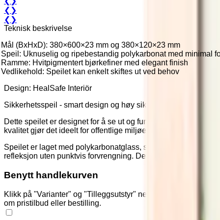
❮
❯
❮
❯
❮
❯
Teknisk beskrivelse
Mål (BxHxD): 380×600×23 mm og 380×120×23 mm
Speil: Uknuselig og ripebestandig polykarbonat med minimal f
Ramme: Hvitpigmentert bjørkefiner med elegant finish
Vedlikehold: Speilet kan enkelt skiftes ut ved behov
Design: HealSafe Interiör
Sikkerhetsspeil - smart design og høy sikkerhet
Dette speilet er designet for å se ut og fungere som et vanlig
kvalitet gjør det ideelt for offentlige miljøer der sikkerhet og este
Speilet er laget med polykarbonatglass, som gir en robust og 
refleksjon uten punktvis forvrengning. Dette bidrar til et klart o
Benytt handlekurven
Klikk på "Varianter" og "Tilleggsutstyr" nedenfor for å legge 
om pristilbud eller bestilling.