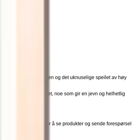
kerhet. Den smarte rammen og det uknuselige speilet av høy
at begrenset formbarhet, noe som gir en jevn og helhetlig
trykk i interiøret.
konet øverst på siden for å se produkter og sende forespørsel