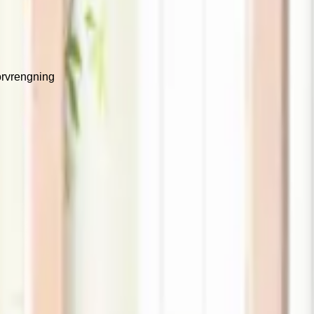
orvrengning
 speil, samtidig som det tilbyr moderne funksjonalitet og økt sik
tikk er viktig.
sikker overflate. Sammenlignet med polert metall har polykarbon
g naturlig speilbilde, samtidig som det gir et elegant og moderne ut
ønskede produkter i handlekurven. Klikk deretter på handlekurv-i