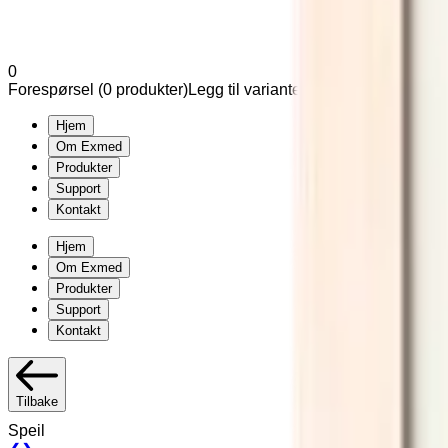
0
Forespørsel (
0
produkter
)
Legg til varianter og tilleggsutstyr u
Hjem
Om Exmed
Produkter
Support
Kontakt
Hjem
Om Exmed
Produkter
Support
Kontakt
Tilbake
Speil