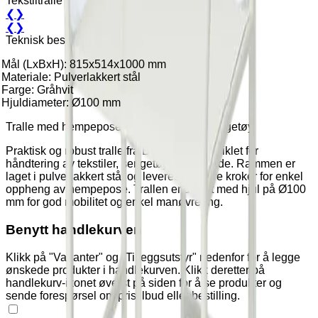
Tekstiltralle
❮
❯
❮
❯
Teknisk beskrivelse
Mål (LxBxH): 815x514x1000 mm
Materiale: Pulverlakkert stål
Farge: Gråhvit
Hjuldiameter: Ø100 mm
Tralle med hempepose – for tekstiler og sengetøy
Praktisk og robust tralle fra Bristol Maid, utviklet for
håndtering av tekstiler, sengetøy og lignende. Rammen er
laget i pulverlakkert stål og leveres med fire kroker for enkel
oppheng av hempepose. Trallen er utstyrt med hjul på Ø100
mm for god mobilitet og enkel manøvrering.
Benytt handlekurven
Klikk på "Varianter" og "Tilleggsutstyr" nedenfor for å legge
ønskede produkter i handlekurven. Klikk deretter på
handlekurv-ikonet øverst på siden for å se produkter og
sende forespørsel om pristilbud eller bestilling.