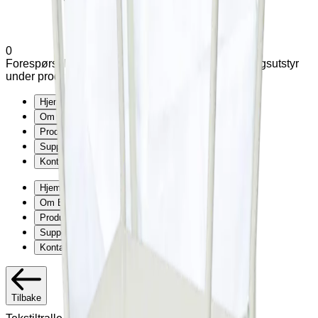
0
Forespørsel (
0
produkter
)
Legg til varianter og tilleggsutstyr
under produkter
Hjem
Om Exmed
Produkter
Support
Kontakt
Hjem
Om Exmed
Produkter
Support
Kontakt
Tilbake