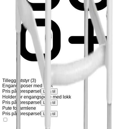
Tilleggsutstyr
(
3
)
Engangsposer med llokk
Pris på forespørsel
Legg til
Holder for engangspose med lokk
Pris på forespørsel
Legg til
Pute for armlene
Pris på forespørsel
Legg til