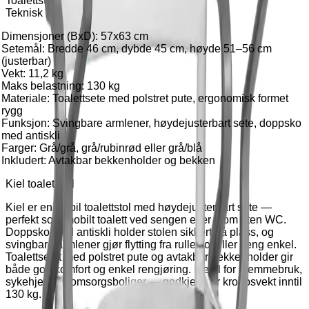
Toalettstol Kiel
Teknisk beskrivelse
Dimensjoner (BxD): 57x63 cm
Setemål: Bredde 46 cm, dybde 45 cm, høyde 51–56 cm
(justerbar)
Vekt: 11,2 kg
Maks belastning: 130 kg
Materiale: Toalettsete med polstret pute, ergonomisk formet
rygg
Funksjon: Svingbare armlener, høydejusterbart sete, doppsko
med antiskli
Farger: Grå/grå, grå/rubinrød eller grå/blå
Inkludert: Avtakbar bekkenholder og bekken
Kiel toalettstol
Kiel er en stabil toalettstol med høydejusterbart sete —
perfekt som mobilt toalett ved sengen eller i rom uten WC.
Doppsko med antiskli holder stolen sikkert på plass, og
svingbare armlener gjør flytting fra rullestol eller seng enkel.
Toalettsetet med polstret pute og avtakbar bekkenholder gir
både god komfort og enkel rengjøring. Ideell for hjemmebruk,
sykehjem og omsorgsboliger — godkjent for kroppsvekt inntil
130 kg.