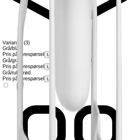
Varianter
(
3
)
Grå/blå
Pris på forespørsel
Legg til
Grå/grå
Pris på forespørsel
Legg til
Grå/rubinrød
Pris på forespørsel
Legg til