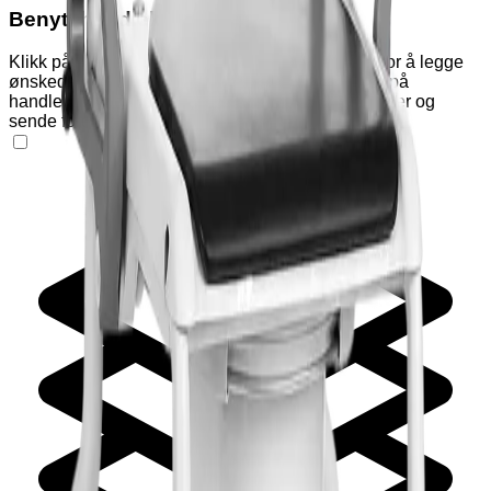
Benytt handlekurven
Klikk på "Varianter" og "Tilleggsutstyr" nedenfor for å legge
ønskede produkter i handlekurven. Klikk deretter på
handlekurv-ikonet øverst på siden for å se produkter og
sende forespørsel om pristilbud eller bestilling.