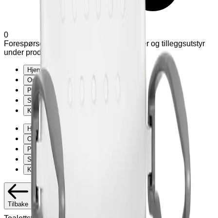
0
Forespørsel (
0
produkter
)
Legg til varianter og tilleggsutstyr
under produkter
Hjem
Om Exmed
Produkter
Support
Kontakt
Hjem
Om Exmed
Produkter
Support
Kontakt
Tilbake