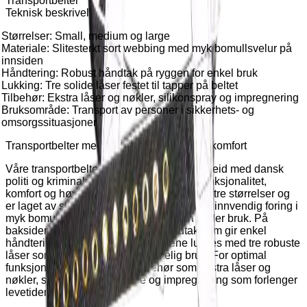
Transportbelter
Teknisk beskrivelse
Størrelser: Small, medium og large
Materiale: Slitesterkt sort webbing med myk bomullsvelur på
innsiden
Håndtering: Robust håndtak på ryggen for enkel bruk
Lukking: Tre solide låser festet til tapper på beltet
Tilbehør: Ekstra låser og nøkler, silikonspray og impregnering
Bruksområde: Transport av personer i sikkerhets- og
omsorgssituasjoner
Transportbelter med fokus på sikkerhet og komfort
Våre transportbelter er utviklet i tett samarbeid med dansk
politi og kriminalomsorg, og kombinerer funksjonalitet,
komfort og høy sikkerhet. Beltene leveres i tre størrelser og
er laget av slitesterkt sort webbing, med en innvendig foring i
myk bomullsvelur som beskytter huden under bruk. På
baksiden er det montert et solid håndtak som gir enkel
håndtering i ulike situasjoner. Beltene lukkes med tre robuste
låser som sikrer en stabil og pålitelig bruk. For optimal
funksjonalitet tilbyr vi også tilbehør som ekstra låser og
nøkler, silikon­spray til låsene og impregnering som forlenger
levetiden.