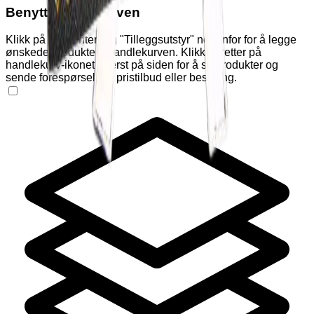
Benytt handlekurven
Klikk på "Varianter" og "Tilleggsutstyr" nedenfor for å legge
ønskede produkter i handlekurven. Klikk deretter på
handlekurv-ikonet øverst på siden for å se produkter og
sende forespørsel om pristilbud eller bestilling.