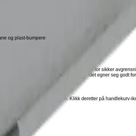
bane og plast-bumpere
og har to faste hyller med vulstkant på alle sider for sikker avgr
 utstyrt med brems for trygg parkering. Bordet egner seg godt for
ønskede produkter i handlekurven. Klikk deretter på handlekurv-i