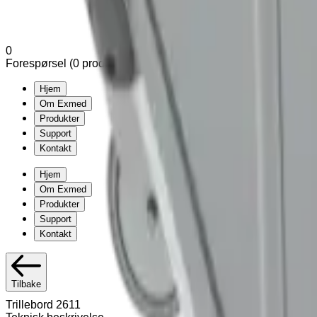
0
Forespørsel (
0
produkter
)
Legg til varianter og tilleggsutstyr u
Hjem
Om Exmed
Produkter
Support
Kontakt
Hjem
Om Exmed
Produkter
Support
Kontakt
Tilbake
Trillebord 2611