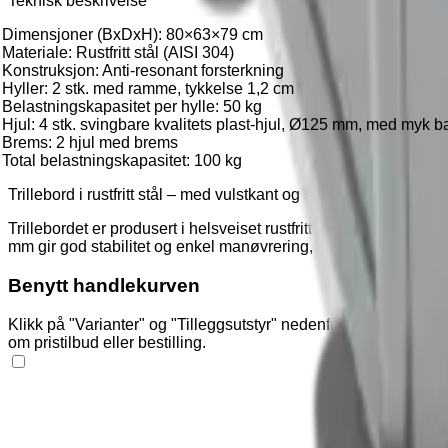
Teknisk beskrivelse
Dimensjoner (BxDxH): 80×63×79 cm
Materiale: Rustfritt stål (AISI 304)
Konstruksjon: Anti-resonant forsterkning
Hyller: 2 stk. med ramme, tykkelse 1,2 cm
Belastningskapasitet per hylle: 50 kg
Hjul: 4 stk. svingbare kvalitets plast-hjul, Ø125 mm, med myk 
Brems: 2 hjul med brems
Total belastningskapasitet: 100 kg
Trillebord i rustfritt stål – med vulstkant og store hjul
Trillebordet er produsert i helsveiset rustfritt stål (AISI 304) 
mm gir god stabilitet og enkel manøvrering, og to av hjulene er
Benytt handlekurven
Klikk på "Varianter" og "Tilleggsutstyr" nedenfor for å legge 
om pristilbud eller bestilling.