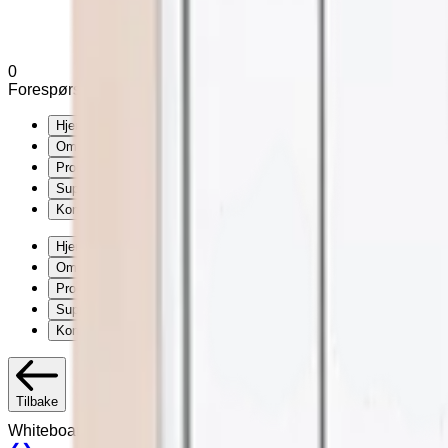
0
Forespørsel (
0
produkter
)
Legg til varianter og tilleggsutstyr u
Hjem
Om Exmed
Produkter
Support
Kontakt
Hjem
Om Exmed
Produkter
Support
Kontakt
Tilbake
Whiteboard