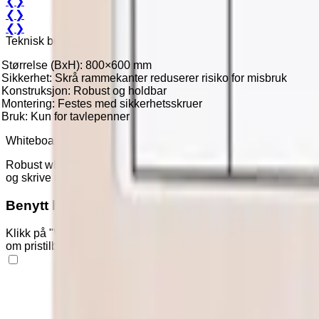
❮
❯
❮
❯
❮
❯
Teknisk beskrivelse
Størrelse (BxH): 800×600 mm
Sikkerhet: Skrå rammekanter reduserer risiko for misbruk
Konstruksjon: Robust og holdbar
Montering: Festes med sikkerhetsskruer
Bruk: Kun for tavlepenner
Whiteboard - sikker og funksjonell
Robust whiteboard med skrå rammekanter som reduserer risikoen
og skrive notater – perfekt for å skape struktur i hverdagen.
Benytt handlekurven
Klikk på "Varianter" og "Tilleggsutstyr" nedenfor for å legge 
om pristilbud eller bestilling.