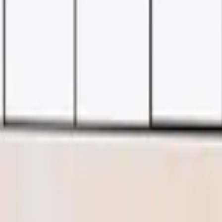
 for fastsetting av ligaturer. Monteres sikkert med spesialskru
ønskede produkter i handlekurven. Klikk deretter på handlekurv-i