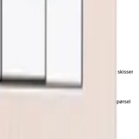
er. Den magnetiske overflaten gjør det enkelt å tegne skisser
konet øverst på siden for å se produkter og sende forespørsel