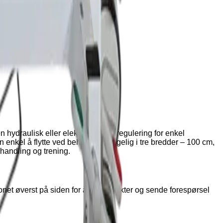
hydraulisk eller elektrisk høyderegulering for enkel
enkel å flytte ved behov. Tilgjengelig i tre bredder – 100 cm,
ehandling og trening.
konet øverst på siden for å se produkter og sende forespørsel