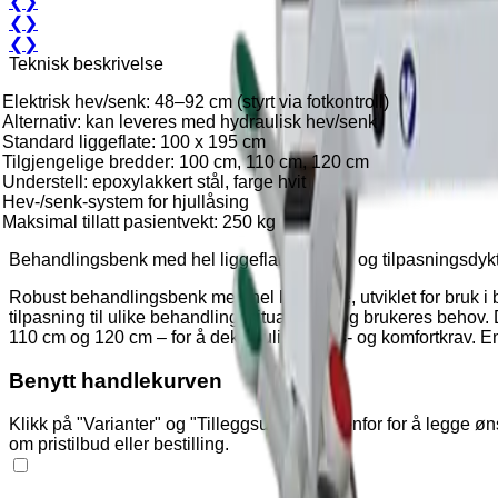
❮
❯
❮
❯
❮
❯
Teknisk beskrivelse
Elektrisk hev/senk: 48–92 cm (styrt via fotkontroll)
Alternativ: kan leveres med hydraulisk hev/senk
Standard liggeflate: 100 x 195 cm
Tilgjengelige bredder: 100 cm, 110 cm, 120 cm
Understell: epoxylakkert stål, farge hvit
Hev-/senk-system for hjullåsing
Maksimal tillatt pasientvekt: 250 kg
Behandlingsbenk med hel liggeflate – stabil og tilpasningsdykti
Robust behandlingsbenk med hel liggeflate, utviklet for bruk 
tilpasning til ulike behandlingssituasjoner og brukeres behov.
110 cm og 120 cm – for å dekke ulike plass- og komfortkrav. En 
Benytt handlekurven
Klikk på "Varianter" og "Tilleggsutstyr" nedenfor for å legge 
om pristilbud eller bestilling.