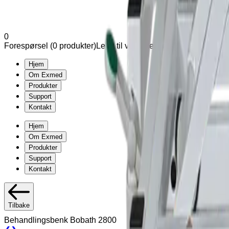
0
Forespørsel (
0
produkter
)
Legg til varianter og tilleggsutstyr u
Hjem
Om Exmed
Produkter
Support
Kontakt
Hjem
Om Exmed
Produkter
Support
Kontakt
Tilbake
Behandlingsbenk Bobath 2800