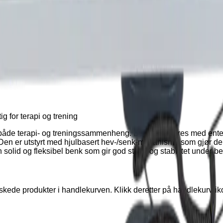
g for terapi og trening
i både terapi- og treningssammenheng. Benken leveres med enten 
 Den er utstyrt med hjulbasert hev-/senk-mekanisme som gjør den 
solid og fleksibel benk som gir god støtte og stabilitet under b
ønskede produkter i handlekurven. Klikk deretter på handlekurv-i