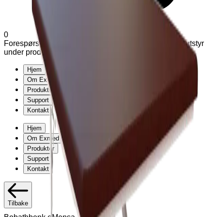
0
Forespørsel (
0
produkter
)
Legg til varianter og tilleggsutstyr
under produkter
Hjem
Om Exmed
Produkter
Support
Kontakt
Hjem
Om Exmed
Produkter
Support
Kontakt
Tilbake