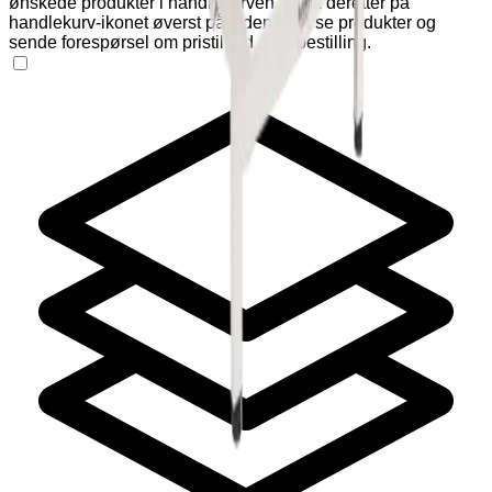
ønskede produkter i handlekurven. Klikk deretter på
handlekurv-ikonet øverst på siden for å se produkter og
sende forespørsel om pristilbud eller bestilling.