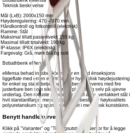
Bobathbenk eMensa
Teknisk beskrivelse
Mål (LxB): 2000x150 mm
Høyderegulering: 470 – 970 mm
Håndkontroll og fotkontroll (elektrisk)
Ramme: Stål
Maksimal tillatt pasientvekt: 155 kg
Masimal tillatt totalvekt: 190 kg
IP-klasse: IP6X (elektrisk)
Fargevalg: Grå, mørk blå og sort
Bobathbenk eMensa
eMensa behadlingsbenkbenk har en bred énseksjons
liggeflate med enten elektrisk eller hydraulisk høydejustering
for enkel og stabil betjening. Alle benker leveres med fire
justerbare ben som sikrer korrekt plassering selv på ujevne
underlag. Den robuste rammen er laget av pulverlakkert stål i
hvit standardfarge, mens polstringen består av høykvalitets
polyuretanskum og sponplate trukket i medisinsk kunstskinn.
Benytt handlekurven
Klikk på "Varianter" og "Tilleggsutstyr" nedenfor for å legge