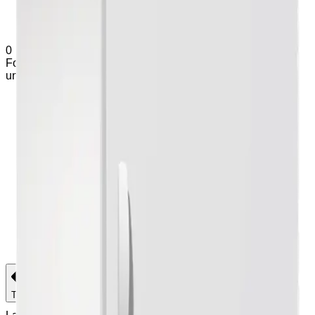
0
Forespørsel (
0
produkter
)
Legg til varianter og tilleggsutstyr
under produkter
Hjem
Om Exmed
Produkter
Support
Kontakt
Hjem
Om Exmed
Produkter
Support
Kontakt
Tilbake