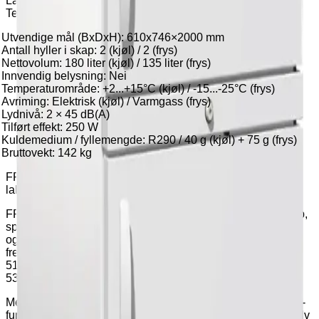
Laboratorie kjøle- og fryseskap Porkka FP Medlab C/F400
Teknisk beskrivelse
Utvendige mål (BxDxH): 610x746×2000 mm
Antall hyller i skap: 2 (kjøl) / 2 (frys)
Nettovolum: 180 liter (kjøl) / 135 liter (frys)
Innvendig belysning: Nei
Temperaturområde: +2...+15°C (kjøl) / -15...-25°C (frys)
Avriming: Elektrisk (kjøl) / Varmgass (frys)
Lydnivå: 2 × 45 dB(A)
Tilført effekt: 250 W
Kuldemedium / fyllemengde: R290 / 40 g (kjøl) + 75 g (frys)
Bruttovekt: 142 kg
FP MEDLAB-serien – sikker og fremtidsrettet lagring for
laboratorier og farmasi
FP MEDLAB-serien består av gnistsikre kjøle- og fryseskap,
spesialdesignet for trygg lagring av medisiner i laboratorie-
og farmasimiljøer. Skapene er utviklet med tanke på
fremtidige krav og oppfyller de nye F-gassnormene (EU
517/2014), samtidig som de tilfredsstiller kravene i DIN
53345-standarden.
Med et justerbart temperaturområde og innebygd "anti-frys"-
funksjon, gir FP MEDLAB-serien stabil og sikker lagring selv