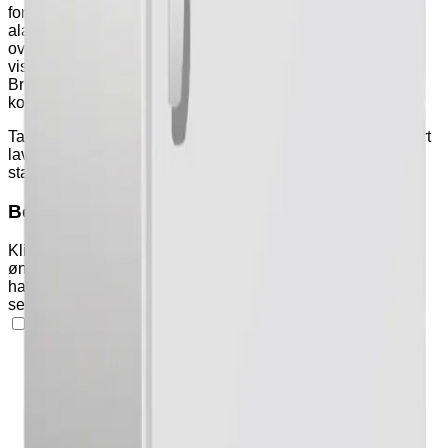
for temperaturfølsomt innhold. Skapene har potensialfri
alarmkontakt som kan kobles til sentrale
overvåkningssystemer, og den digitale styringen gir både
visuell og akustisk varsling ved funksjonsfeil.
Brukergrensesnittet er enkelt og intuitivt, og skapene er
konstruert for enkel rengjøring.
Takket være en frekvensstyrt kompressor har skapene svært
lavt lydnivå og et energieffektivt driftsmønster, som sikrer
stabil temperatur uten unødvendig energibruk.
Benytt handlekurven
Klikk på "Varianter" og "Tilleggsutstyr" nedenfor for å legge
ønskede produkter i handlekurven. Klikk deretter på
handlekurv-ikonet øverst på siden for å se produkter og
sende forespørsel om pristilbud eller bestilling.