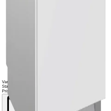
Varianter
(
1
)
Standard
Pris på forespørsel
Legg til