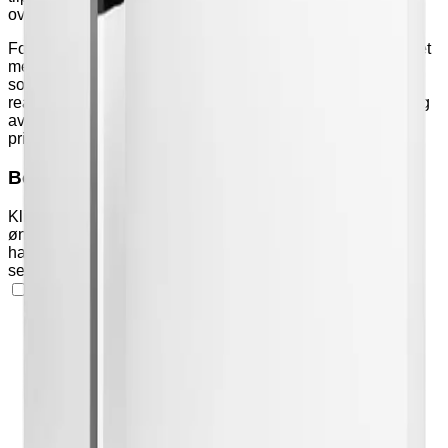
oversiktlig oppbevaring.
For økt hygiene er håndtak og betjeningsknapper behandlet
med Nanoksi Fotonit – et lysaktivert, antimikrobielt belegg
som nøytraliserer virus og patogener ved kontakt. Belegget
reaktiveres av lys og har en virketid på opptil to år, avhengig
av bruk. Interiøret kan også behandles med Fotonit mot
pristillegg, for en helhetlig hygienisk løsning.
Benytt handlekurven
Klikk på "Varianter" og "Tilleggsutstyr" nedenfor for å legge
ønskede produkter i handlekurven. Klikk deretter på
handlekurv-ikonet øverst på siden for å se produkter og
sende forespørsel om pristilbud eller bestilling.