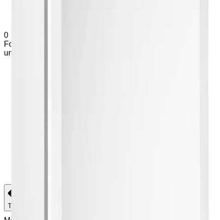
0
Forespørsel (
0
produkter
)
Legg til varianter og tilleggsutstyr
under produkter
Hjem
Om Exmed
Produkter
Support
Kontakt
Hjem
Om Exmed
Produkter
Support
Kontakt
Tilbake