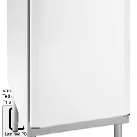
Varianter
(
1
)
Tett dør
Pris på forespørsel
Legg til
Last ned PDF