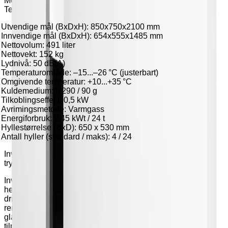
Medisinfryseskap Inventus MF8
Teknisk beskrivelse
Utvendige mål (BxDxH): 850x750x2100 mm
Innvendige mål (BxDxH): 654x555x1485 mm
Nettovolum: 491 liter
Nettovekt: 152 kg
Lydnivå: 50 dB(A)
Temperaturområde: –15...–26 °C (justerbart)
Omgivende temperatur: +10...+35 °C
Kuldemedium: R290 / 90 g
Tilkoblingseffekt: 0,5 kW
Avrimingsmetode: Varmgass
Energiforbruk: 2,45 kWt / 24 t
Hyllestørrelse (BxD): 650 x 530 mm
Antall hyller (standard / maks): 4 / 24
Inventus medisinfryseskap – stabil temperatur og hygienisk
trygghet
Inventus medisinfryseskap er utviklet for sykehus og
helseinstitusjoner med høye krav til temperaturstabilitet og
driftssikkerhet. Skapene er energieffektive og enkle å
rengjøre, og leveres med låsbare dører og fire justerbare
glasshyller med 56 mm intervaller. MC-serien er spesielt
tilpasset lagring av sensitive medisiner, og gir trygg og