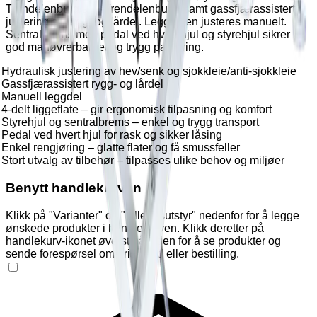
Trendelenburg/anti-Trendelenburg, samt gassfjærassistert
justering av rygg- og lårdel. Leggdelen justeres manuelt.
Sentralbrems med pedal ved hvert hjul og styrehjul sikrer
god manøvrerbarhet og trygg parkering.
Hydraulisk justering av hev/senk og sjokkleie/anti-sjokkleie
Gassfjærassistert rygg- og lårdel
Manuell leggdel
4-delt liggeflate – gir ergonomisk tilpasning og komfort
Styrehjul og sentralbrems – enkel og trygg transport
Pedal ved hvert hjul for rask og sikker låsing
Enkel rengjøring – glatte flater og få smussfeller
Stort utvalg av tilbehør – tilpasses ulike behov og miljøer
Benytt handlekurven
Klikk på "Varianter" og "Tilleggsutstyr" nedenfor for å legge
ønskede produkter i handlekurven. Klikk deretter på
handlekurv-ikonet øverst på siden for å se produkter og
sende forespørsel om pristilbud eller bestilling.