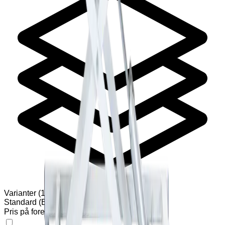
Varianter
(
1
)
Standard (BxL): 96×218 cm
Pris på forespørsel
Legg til