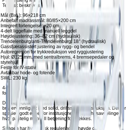
Pasientseng Milva
Teknisk beskrivelse
Mål (BxL): 96×218 cm
Anbefalt madrassmål: 80/85×200 cm
Integrert forlengelse: +20 cm
4-delt liggeflate med manuell leggdel
Høydejustering: 36–82 cm (hydraulisk)
Trendelenburg/anti-Trendelenburg: 18° (hydraulisk)
Gassfjærassistert justering av rygg- og bendel
Autoregresjon for trykkreduksjon ved ryggjustering
Hjul: Ø125 mm, med sentralbrems, 4 bremsepedaler og
styrehjul
Feste for IV-stativ
Avtakbar hode- og fotende
SWL: 230 kg
4-delt hydraulisk sykehusseng – robust og funksjonell seng
for krevende pleiemiljøer
Denne 4-delte sykehussengen kombinerer høy
brukervennlighet med solid, driftssikker konstruksjon. Den er
spesielt godt egnet for institusjoner og sykehusavdelinger
hvor pålitelig manuell betjening foretrekkes.
Sengen har hydraulisk regulering av høyde og