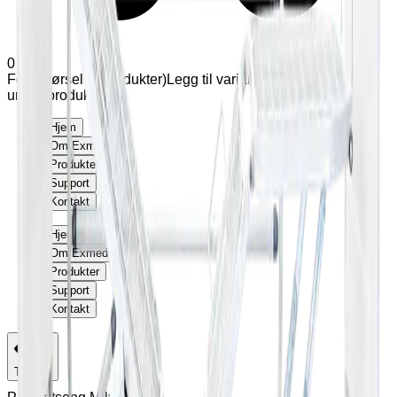
0
Forespørsel (
0
produkter
)
Legg til varianter og tilleggsutstyr
under produkter
Hjem
Om Exmed
Produkter
Support
Kontakt
Hjem
Om Exmed
Produkter
Support
Kontakt
Tilbake