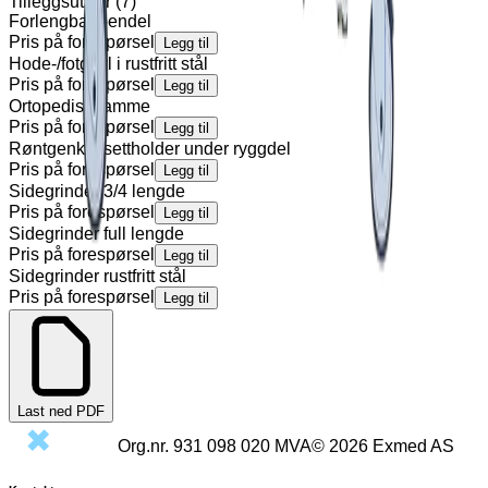
Tilleggsutstyr
(
7
)
Forlengbar bendel
Pris på forespørsel
Legg til
Hode-/fotgavl i rustfritt stål
Pris på forespørsel
Legg til
Ortopedisk ramme
Pris på forespørsel
Legg til
Røntgenkassettholder under ryggdel
Pris på forespørsel
Legg til
Sidegrinder 3/4 lengde
Pris på forespørsel
Legg til
Sidegrinder full lengde
Pris på forespørsel
Legg til
Sidegrinder rustfritt stål
Pris på forespørsel
Legg til
Last ned PDF
Org.nr.
931 098 020
MVA
©
2026
Exmed AS