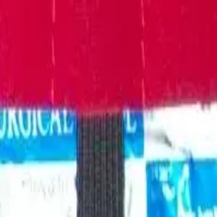
umenter i høy kvalitet. Ideelt for ferdighetstrening i sykepleie 
ønskede produkter i handlekurven. Klikk deretter på handlekurv-i