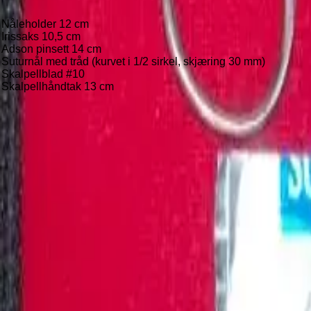
Teknisk beskrivelse
Nåleholder 12 cm
Irissaks 10,5 cm
Adson pinsett 14 cm
Suturnål med tråd (kurvet i 1/2 sirkel, skjæring 30 mm)
Skalpellblad #10
Skalpellhåndtak 13 cm
Sutursett – 4 deler med nål og tråd
Komplett sutursett for opplæring og øvelse, med kirurgiske instr
Benytt handlekurven
Klikk på "Varianter" og "Tilleggsutstyr" nedenfor for å legge 
om pristilbud eller bestilling.