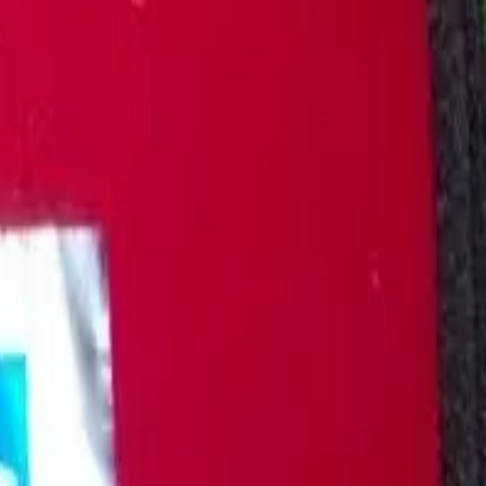
og medisinsk utdanning.
konet øverst på siden for å se produkter og sende forespørsel