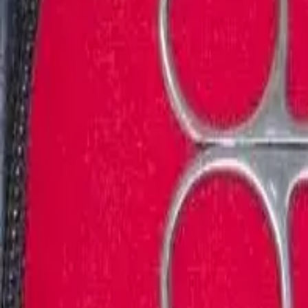
0
Forespørsel (
0
produkter
)
Legg til varianter og tilleggsutstyr u
Hjem
Om Exmed
Produkter
Support
Kontakt
Hjem
Om Exmed
Produkter
Support
Kontakt
Tilbake
Sutursett 4 deler